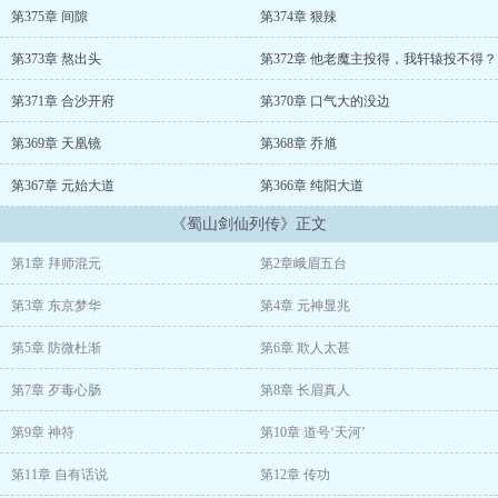
第375章 间隙
第374章 狠辣
第373章 熬出头
第372章 他老魔主投得，我轩辕投不得？
第371章 合沙开府
第370章 口气大的没边
第369章 天凰镜
第368章 乔馗
第367章 元始大道
第366章 纯阳大道
《蜀山剑仙列传》正文
第1章 拜师混元
第2章峨眉五台
第3章 东京梦华
第4章 元神显兆
第5章 防微杜渐
第6章 欺人太甚
第7章 歹毒心肠
第8章 长眉真人
第9章 神符
第10章 道号‘天河’
第11章 自有话说
第12章 传功