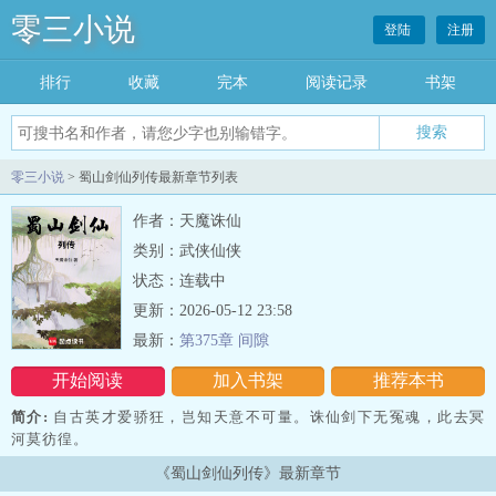
零三小说
登陆
注册
排行
收藏
完本
阅读记录
书架
零三小说
> 蜀山剑仙列传最新章节列表
作者：天魔诛仙
类别：武侠仙侠
状态：连载中
更新：2026-05-12 23:58
最新：
第375章 间隙
开始阅读
加入书架
推荐本书
简介:
自古英才爱骄狂，岂知天意不可量。诛仙剑下无冤魂，此去冥
河莫彷徨。
《蜀山剑仙列传》最新章节