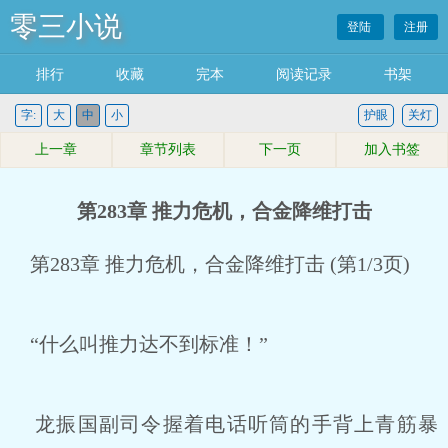
零三小说
登陆
注册
排行
收藏
完本
阅读记录
书架
字:
大
中
小
护眼
关灯
上一章
章节列表
下一页
加入书签
第283章 推力危机，合金降维打击
第283章 推力危机，合金降维打击 (第1/3页)
“什么叫推力达不到标准！”
龙振国副司令握着电话听筒的手背上青筋暴