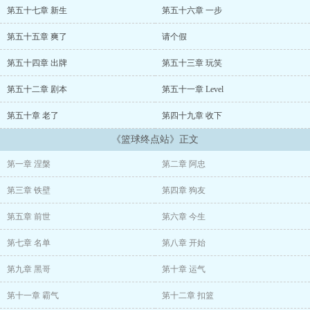
第五十七章 新生
第五十六章 一步
“难点在于…他很强壮。”
第五十五章 爽了
请个假
“还有呢？”
第五十四章 出牌
第五十三章 玩笑
“还有…他的脚步很难预测。”
第五十二章 剧本
第五十一章 Level
“还有吗？”
第五十章 老了
第四十九章 收下
“太多了。”
《篮球终点站》正文
“难点太多了是吗？”
第一章 涅槃
第二章 阿忠
“脚步太多了。”这是篮球小人物的后现代
第三章 铁壁
第四章 狗友
“史诗”，这里没有英雄，没有爱情，没有忠诚，只余一丝勇气，包裹
第五章 前世
第六章 今生
着脆弱的梦想，在金钱和权色的世界里奋力前行。
第七章 名单
第八章 开始
NBA的古典英雄主义叙事已经终结，所有的伟大即将到达终点，而我
守卫在这里，告诉你们一切到此为止，不必再徒劳向前。
第九章 黑哥
第十章 运气
第十一章 霸气
第十二章 扣篮