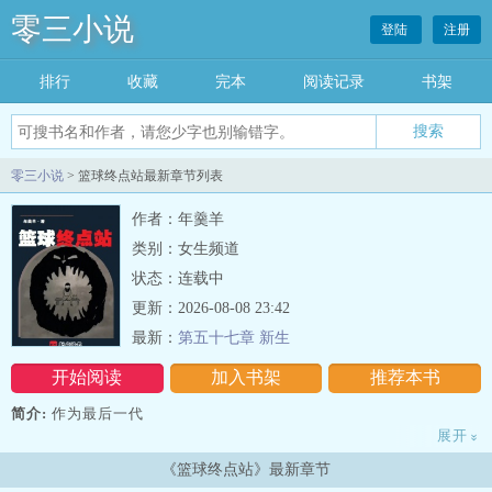
零三小说
登陆
注册
排行
收藏
完本
阅读记录
书架
零三小说
> 篮球终点站最新章节列表
作者：年羹羊
类别：女生频道
状态：连载中
更新：2026-08-08 23:42
最新：
第五十七章 新生
开始阅读
加入书架
推荐本书
简介:
作为最后一代
展开
»
“国王终结者”，绰号终点的李维，被问到防守詹姆斯的难点在哪里
《篮球终点站》最新章节
时，他愣了一会儿，缓缓说道: