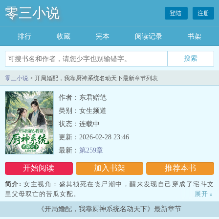
零三小说
登陆
注册
排行
收藏
完本
阅读记录
书架
零三小说
> 开局婚配，我靠厨神系统名动天下最新章节列表
作者：东君赠笔
类别：女生频道
状态：连载中
更新：2026-02-28 23:46
最新：
第259章
开始阅读
加入书架
推荐本书
简介:
女主视角：盛其祯死在丧尸潮中，醒来发现自己穿成了宅斗文
里父母双亡的苦瓜女配。
展开
»
《开局婚配，我靠厨神系统名动天下》最新章节
顶着个招娣的名字，脏活累活干不完，醒来就差点被谋杀。好在盛其