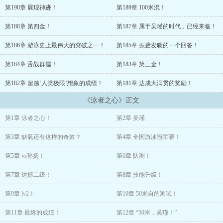
着前世的记忆，重生到了陈经纶泳校，成为了孙扬的同门师兄。
第190章 展现神迹！
第189章 100米混！
故事，就从03年的冠军赛开始。从50米白人的短距离垄断，到4*100
第188章 第四金！
第187章 属于吴瑾的时代，已经来临！
米男子自由泳白人的绝对神话，吴瑾带着国家队的队友，一一打破，
成为超越菲尔普斯的新王！
第186章 游泳史上最伟大的突破之一！
第185章 振聋发聩的一个回答！
单项、团队、单届奥运会金牌之最！
第184章 舌战群儒！
第183章 第三金！
第182章 超越‘人类极限’想象的成绩！
第181章 达成大满贯的奖励！
“我来，我看，我征服！”
《泳者之心》正文
“VENIVIDIVICI！”泳者无疆，从03启航一路破浪！撕破黄种人短距
离游泳无法跨越的绝对禁区！
第1章 泳者之心！
第2章 吴瑾
第3章 缺氧还有这样的奇效？
第4章 全国游泳冠军赛！
第5章 vs孙扬！
第6章 队测！
第7章 达标二级！
第8章 技能升级！
第9章 lv2！
第10章 50米自的测试！
第11章 最终的成绩！
第12章 “50米，吴瑾！”