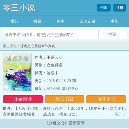
零三小说
登陆
注册
排行
收藏
完本
阅读记录
书架
零三小说
> 泳者之心最新章节列表
作者：不是云少
类别：女生频道
状态：连载中
更新：2026-01-28 20:28
最新：
第190章 展现神迹！
开始阅读
加入书架
推荐本书
简介:
【无阅读门槛，请放心点击！】2003年，18岁药王菲尔普斯巴
塞罗那游泳世锦赛，一战成名，横空出世。
展开
»
《泳者之心》最新章节
以单届打破五次世界纪录的荣耀书写未来泳坛奇迹。而12岁的吴瑾带