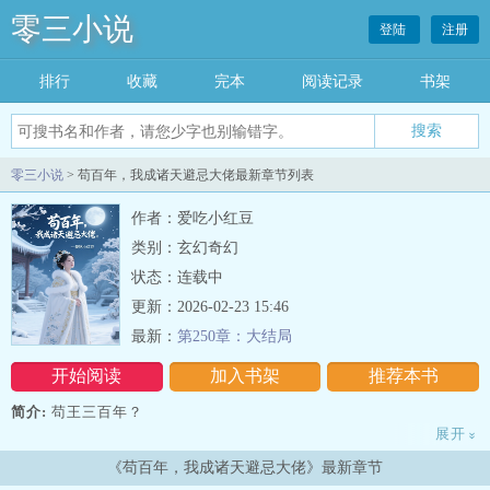
零三小说
登陆
注册
排行
收藏
完本
阅读记录
书架
零三小说
> 苟百年，我成诸天避忌大佬最新章节列表
作者：爱吃小红豆
类别：玄幻奇幻
状态：连载中
更新：2026-02-23 15:46
最新：
第250章：大结局
开始阅读
加入书架
推荐本书
简介:
苟王三百年？
展开
»
摊牌了！
《苟百年，我成诸天避忌大佬》最新章节