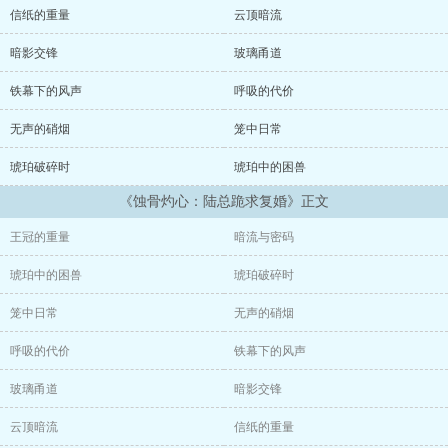
年的秘密——孩子的身世，在冰冷的急诊室濒临暴露。
信纸的重量
云顶暗流
陆宴，这位商业帝国的掌控者，发现被隐瞒的血脉后，开启了一场极
暗影交锋
玻璃甬道
致的
铁幕下的风声
呼吸的代价
“追妻火葬场”：他将她强掳回宅，用资本碾压她的自尊，以抚养权相
胁。
无声的硝烟
笼中日常
琥珀破碎时
琥珀中的困兽
沈知意不得不在金丝笼中周旋，与温柔男二顾景深暗中联手，对抗陆
宴的偏执掌控与青梅竹马苏晚的狠辣算计。
《蚀骨灼心：陆总跪求复婚》正文
这是一场关于爱、谎言、阶层与成长的残酷博弈。他们最终没有选择
王冠的重量
暗流与密码
复婚，而是在情感的灰烬之上，亲手构建了一种超越传统、更为深刻
自由的新型亲密关系。
琥珀中的困兽
琥珀破碎时
笼中日常
无声的硝烟
呼吸的代价
铁幕下的风声
玻璃甬道
暗影交锋
云顶暗流
信纸的重量