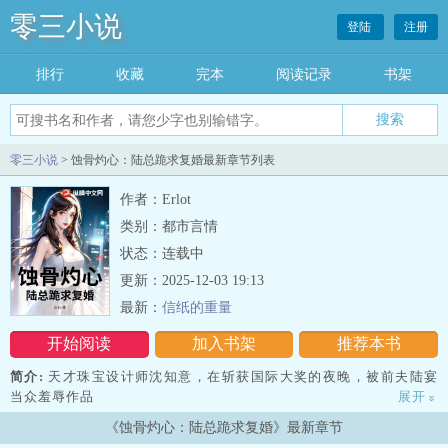
零三小说
登陆
注册
排行
收藏
完本
阅读记录
书架
零三小说
> 蚀骨灼心：陆总跪求复婚最新章节列表
作者：Erlot
类别：都市言情
状态：连载中
更新：2025-12-03 19:13
最新：
信纸的重量
开始阅读
加入书架
推荐本书
简介:
天才珠宝设计师沈知意，在斩获国际大奖的夜晚，被前夫陆宴
当众羞辱作品
展开
»
《蚀骨灼心：陆总跪求复婚》最新章节
“华而不实”。不久，儿子乐乐急病入院，主治医生竟是陆宴。尘封四