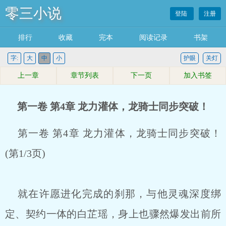
零三小说
登陆
注册
排行
收藏
完本
阅读记录
书架
字:
大
中
小
护眼
关灯
上一章
章节列表
下一页
加入书签
第一卷 第4章 龙力灌体，龙骑士同步突破！
第一卷 第4章 龙力灌体，龙骑士同步突破！
(第1/3页)
就在许愿进化完成的刹那，与他灵魂深度绑
定、契约一体的白芷瑶，身上也骤然爆发出前所