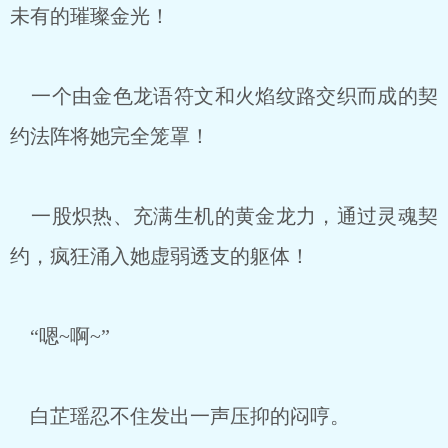
未有的璀璨金光！
一个由金色龙语符文和火焰纹路交织而成的契
约法阵将她完全笼罩！
一股炽热、充满生机的黄金龙力，通过灵魂契
约，疯狂涌入她虚弱透支的躯体！
“嗯~啊~”
白芷瑶忍不住发出一声压抑的闷哼。