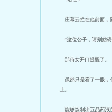
庄幕云拦在他前面，阴
“这位公子，请别妨碍
那侍女开口提醒了。
虽然只是看了一眼，但
上。
能够炼制出五品药液的