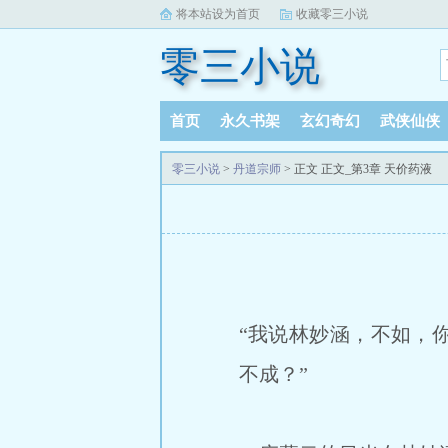
将本站设为首页
收藏零三小说
零三小说
首页
永久书架
玄幻奇幻
武侠仙侠
零三小说
>
丹道宗师
> 正文 正文_第3章 天价药液
“我说林妙涵，不如，
不成？”