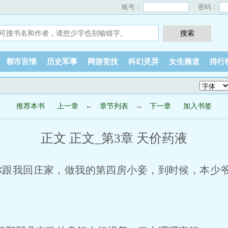
账号：
密码：
都市言情
历史军事
网游竞技
科幻灵异
女生频道
排行
推荐本书
上一章
←
章节列表
→
下一章
加入书签
正文 正文_第3章 天价药液
你跟我回庄家，做我的第四房小妾，到时候，本少