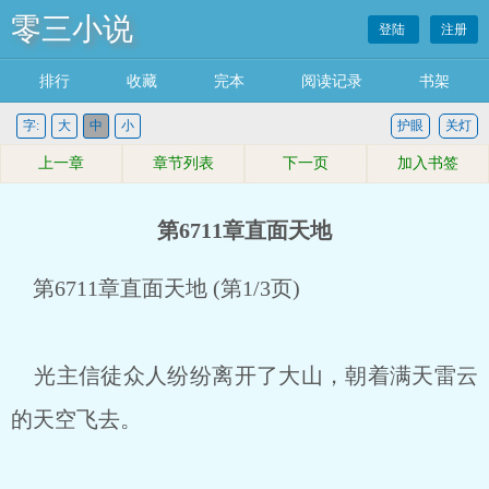
零三小说
登陆
注册
排行
收藏
完本
阅读记录
书架
字:
大
中
小
护眼
关灯
上一章
章节列表
下一页
加入书签
第6711章直面天地
第6711章直面天地 (第1/3页)
光主信徒众人纷纷离开了大山，朝着满天雷云
的天空飞去。