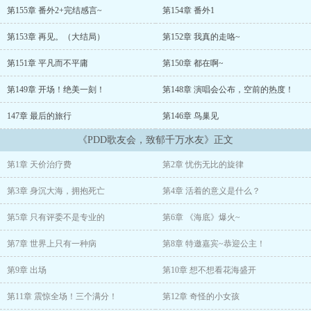
为了赚取医疗费，便加入了其中。
第155章 番外2+完结感言~
第154章 番外1
预选赛，一首《海底》，白辰让整个直播间都安静了下来，陷入了沉
第153章 再见。（大结局）
第152章 我真的走咯~
思。
第151章 平凡而不平庸
第150章 都在啊~
淘汰赛，一首《我用什么把你留住》，直接让千万网友泪洒直播间。
直到决赛，一首《送你一朵小红花》送给了一个特殊的小姑娘，直播
第149章 开场！绝美一刻！
第148章 演唱会公布，空前的热度！
间的水友门得知背后的故事后，终于绷不住了。
147章 最后的旅行
第146章 鸟巢见
猪FF：“这白辰到底经历了什么?”pdd：“我本来可以打一百分的，但
《PDD歌友会，致郁千万水友》正文
是我要扣两分，因为...他犯规了，唱的太好了！！！”寅老大：我已经
跪了。
第1章 天价治疗费
第2章 忧伤无比的旋律
众网友：白辰是懂刀子的。治愈三部曲《海底》《送你一朵小红花》
第3章 身沉大海，拥抱死亡
第4章 活着的意义是什么？
《我也曾想过一了百了》亲情三部曲《姐姐》《她》《父亲》......
第5章 只有评委不是专业的
第6章 《海底》爆火~
第7章 世界上只有一种病
第8章 特邀嘉宾~恭迎公主！
第9章 出场
第10章 想不想看花海盛开
第11章 震惊全场！三个满分！
第12章 奇怪的小女孩