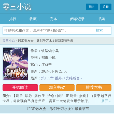
零三小说
登陆
注册
排行
收藏
完本
阅读记录
书架
零三小说
> PDD歌友会，致郁千万水友最新章节列表
作者：铁锅炖小鸟
类别：都市小说
状态：连载中
更新：2024-01-16 22:36
最新：
第155章 番外2+完结感言~
开始阅读
加入书架
推荐本书
简介:
【娱乐+唱歌+病秧子+治愈+催泪+正能量+救赎】白辰穿越平行
世界，却发现自己身患癌症，需要一大笔资金用于治疗。
展开
»
《PDD歌友会，致郁千万水友》最新章节
这是正值pdd举办歌友会，不仅流量爆炸，还有巨额奖金！于是白辰