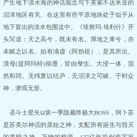
产生地下淡水海的神话观念与下美索不达米亚的
沼泽地区有关。在这里有些平原地块处于似乎从
地下冒出的淡水包围这中。《埃努玛·埃利什》开
头写道：天之高兮，既未有名。厚地之庳兮，亦
未赋之以名。始有潝虚（阿勃祖），是其所出。
漠母(提阿玛特)彻墨，皆由孳生。大浸一体，混
然和同。无纬萧以结庐，无沼泽之可睹。于时众
神，渺焉无形。
圣斗士星矢Ω第一季隐藏终极大BOSS，阿卜苏
是苏美尔神话的原始之神，支配所有诞生与毁灭