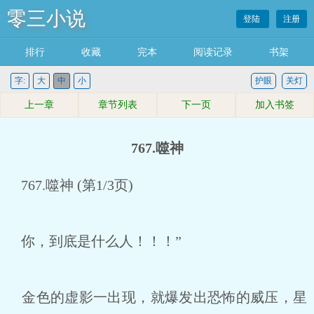
零三小说
登陆
注册
排行
收藏
完本
阅读记录
书架
字:
大
中
小
护眼
关灯
上一章
章节列表
下一页
加入书签
767.噬神
767.噬神 (第1/3页)
你，到底是什么人！！！”
金色的虚影一出现，就爆发出恐怖的威压，星