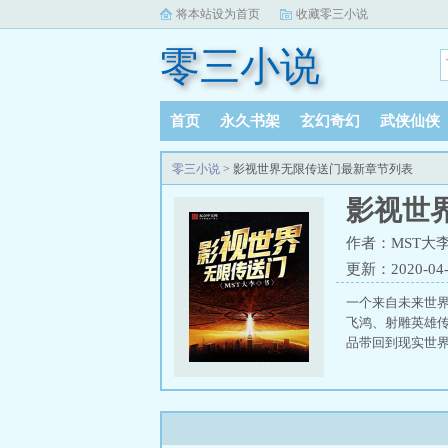
将本站设为首页
收藏零三小说
零三小说
首页
永久书架
玄幻奇幻
武侠仙侠
零三小说
> 影视世界无限传送门最新章节列表
影视世
作者：MST大
更新：2020-04-1
一个来自未来世
飞鸿、射雕英雄
品带回到现实世