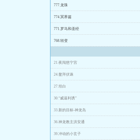
777.龙珠
774.冥界篇
771.罗马和圣经
768.转变
21.夜闯慈宁宫
24.鳌拜伏诛
27.坦白
30.“威逼利诱”
33.新的目标-神龙岛
36.神龙教主洪安通
39.冲动的小玄子