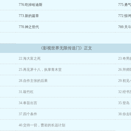
776.吃掉哈迪斯
775.勇
773.新的篇章
772.
770.神之世代
769.天
《影视世界无限传送门》正文
22.海大富之死
23.奇
25.再见茅十八，执掌青木堂
26.拜
28.自作主张的后果
29.初
31.敲竹杠
32.经
34.奉旨出宫
35.登岛
37.四个条件
38.你
40.交待一切，曹岩的长远计划