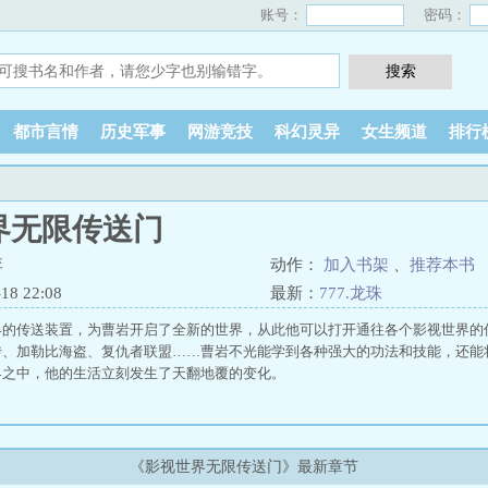
账号：
密码：
都市言情
历史军事
网游竞技
科幻灵异
女生频道
排行
界无限传送门
李
动作：
加入书架
、
推荐本书
8 22:08
最新：
777.龙珠
界的传送装置，为曹岩开启了全新的世界，从此他可以打开通往各个影视世界的
传、加勒比海盗、复仇者联盟……曹岩不光能学到各种强大的功法和技能，还能
界之中，他的生活立刻发生了天翻地覆的变化。
《影视世界无限传送门》最新章节