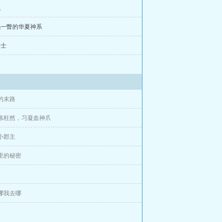
气
惊鸿一瞥的华夏神系
斗士
男的末路
师陈枉然，习凝血神爪
见小郡主
书里的秘密
去哪我去哪