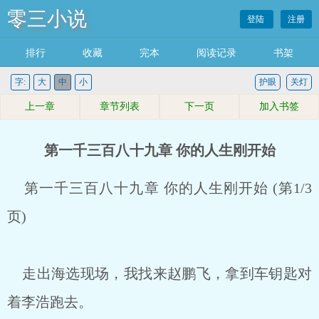
零三小说
登陆
注册
排行
收藏
完本
阅读记录
书架
字:
大
中
小
护眼
关灯
上一章
章节列表
下一页
加入书签
第一千三百八十九章 你的人生刚开始
第一千三百八十九章 你的人生刚开始 (第1/3
页)
走出海选现场，我找来赵鹏飞，拿到车钥匙对
着李浩跑去。