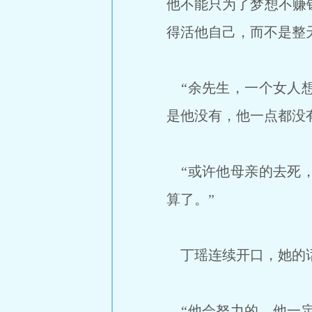
他不能只为了梦想不赚
得活他自己，而不是整
“余先生，一个女人想
是他没有，他一点都没
“或许他母亲的去死，
算了。”
丁瑶连续开口，她的
“他会努力的，他一定