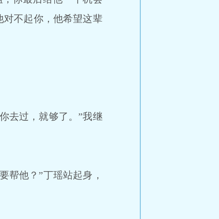
他对不起你，他希望这辈
你去过，就够了。”我继
要帮他？”丁瑶站起身，