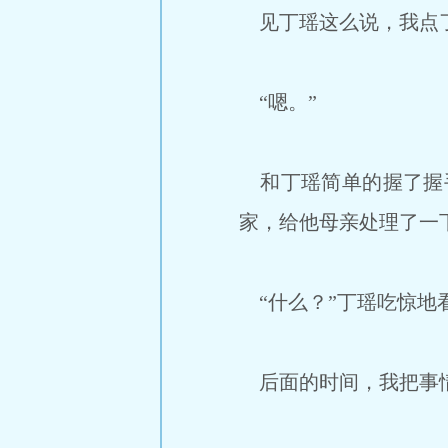
见丁瑶这么说，我点了
“嗯。”
和丁瑶简单的握了握手
家，给他母亲处理了一
“什么？”丁瑶吃惊地
后面的时间，我把事情