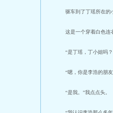
驱车到了丁瑶所在的小
这是一个穿着白色连衣
“是丁瑶，丁小姐吗？
“嗯，你是李浩的朋友
“是我。”我点点头。
“我认识李浩那么多年