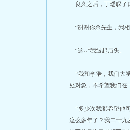
良久之后，丁瑶叹了
“谢谢你余先生，我相
“这--”我皱起眉头。
“我和李浩，我们大学
处对象，不希望我们在
“多少次我都希望他可
这么多年了？我二十九