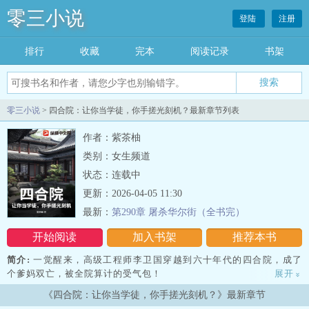
零三小说
登陆
注册
排行
收藏
完本
阅读记录
书架
零三小说
> 四合院：让你当学徒，你手搓光刻机？最新章节列表
作者：紫茶柚
类别：女生频道
状态：连载中
更新：2026-04-05 11:30
最新：
第290章 屠杀华尔街（全书完）
开始阅读
加入书架
推荐本书
简介:
一觉醒来，高级工程师李卫国穿越到六十年代的四合院，成了
个爹妈双亡，被全院算计的受气包！
展开
»
《四合院：让你当学徒，你手搓光刻机？》最新章节
秦淮茹想吸我的血？贾张氏想占我的房？傻柱还想给我秀肌肉？