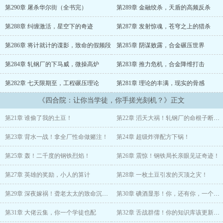
第290章 屠杀华尔街（全书完）
第289章 金融绞杀，天盾的高频反杀
李卫国笑了，你们这帮禽兽还活在手工业时代，而我的脑子里，装着
整个未来的工业科技树！
第288章 纠缠激活，星空下的奇迹
第287章 发射惊魂，苍穹之上的猎杀
“秦淮茹，别演了，你那点小心思在我这儿比玻璃还透明！”
第286章 将计就计的谍影，致命的假频段
第285章 阴谋败露，合金碾压世界
“贾张氏，再敢撒泼，我让你见识一下什么叫电疗！”
第284章 轧钢厂的下马威，微操高炉
第283章 推力危机，合金降维打击
第282章 七天限期至，工程碾压理论
第281章 理论的丰满，现实的骨感
“傻柱，别挥你那拳头，小心我的高压电弧！”
《四合院：让你当学徒，你手搓光刻机？》正文
当众禽还在为了一口棒子面打得头破血流时，李卫国已经在后院种出
了亩产万斤的超级土豆，在小屋里搞出了震惊整个时代的大发明！
第21章 谁偷了我的土豆！
第22章 滔天大祸！轧钢厂的命根子断了！
禽兽们傻眼了：我们还在斗蛐蛐，李卫国已经开始科技强国了？
第23章 背水一战！拿全厂性命做赌注！
第24章 超级炸弹配方下锅！
第25章 轰！二千度的钢铁烈焰！
第26章 震惊！钢铁局长亲眼见证奇迹！
第27章 英雄的奖励，小人的算计
第28章 一枚土豆引发的灭顶之灾！
第29章 深夜嫁祸！聋老太太的致命沉默！
第30章 碘酒显形！你，还有你，一个都跑
第31章 大佬云集，你一个学徒也配
第32章 舌战群儒！你的知识库该更新了！