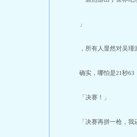
」
，所有人显然对吴瑾游
确实，哪怕是21秒63
「决赛！」
「决赛再拼一枪，我