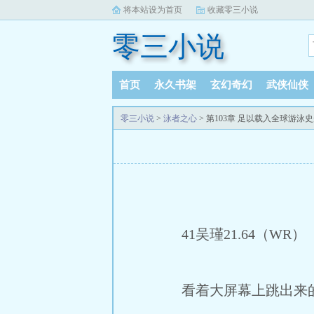
将本站设为首页
收藏零三小说
零三小说
首页
永久书架
玄幻奇幻
武侠仙侠
零三小说
>
泳者之心
> 第103章 足以载入全球游泳
41吴瑾21.64（WR）
看着大屏幕上跳出来的