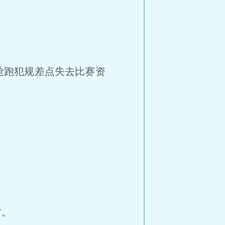
抢跑犯规差点失去比赛资
方。