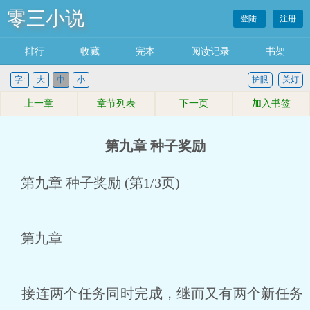
零三小说
登陆
注册
排行
收藏
完本
阅读记录
书架
字:
大
中
小
护眼
关灯
上一章
章节列表
下一页
加入书签
第九章 种子奖励
第九章 种子奖励 (第1/3页)
第九章
接连两个任务同时完成，继而又有两个新任务