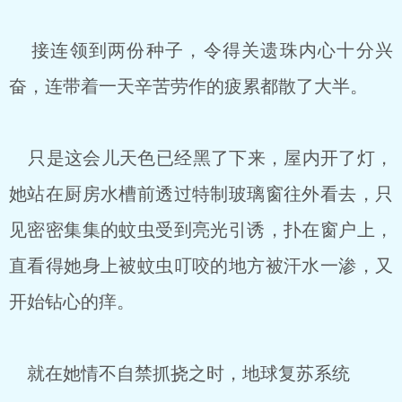
接连领到两份种子，令得关遗珠内心十分兴
奋，连带着一天辛苦劳作的疲累都散了大半。
只是这会儿天色已经黑了下来，屋内开了灯，
她站在厨房水槽前透过特制玻璃窗往外看去，只
见密密集集的蚊虫受到亮光引诱，扑在窗户上，
直看得她身上被蚊虫叮咬的地方被汗水一渗，又
开始钻心的痒。
就在她情不自禁抓挠之时，地球复苏系统