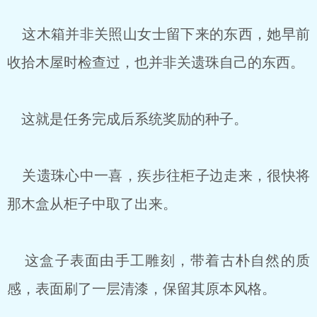
这木箱并非关照山女士留下来的东西，她早前
收拾木屋时检查过，也并非关遗珠自己的东西。
这就是任务完成后系统奖励的种子。
关遗珠心中一喜，疾步往柜子边走来，很快将
那木盒从柜子中取了出来。
这盒子表面由手工雕刻，带着古朴自然的质
感，表面刷了一层清漆，保留其原本风格。