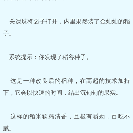
关遗珠将袋子打开，内里果然装了金灿灿的稻
子。
系统提示：你发现了稻谷种子。
这是一种改良后的稻种，在高超的技术加持
下，它会以快速的时间，结出沉甸甸的果实。
这样的稻米软糯清香，且极有嚼劲，百吃不
腻。