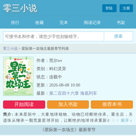
零三小说
登陆
注册
排行
收藏
完本
阅读记录
书架
零三小说
> 星际第一农场主最新章节列表
作者：莞尔wr
类别：科幻灵异
状态：连载中
更新：2026-08-08 10:00
最新：
第二百四十六章 海底列车
开始阅读
加入书架
推荐本书
简介:
未来星际中，大量地球植物、动物已经断绝传承。重生后，关
遗珠从继承一颗荒废星球开始，让断绝的地球传承重新在未来世界复
展开
»
苏。
《星际第一农场主》最新章节