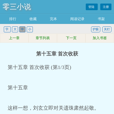
零三小说
登陆
注册
排行
收藏
完本
阅读记录
书架
字:
大
中
小
护眼
关灯
上一章
章节列表
下一页
加入书签
第十五章 首次收获
第十五章 首次收获 (第1/3页)
第十五章
这样一想，刘玄立即对关遗珠肃然起敬。