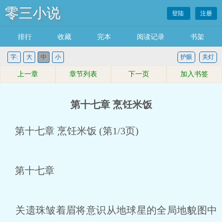
零三小说
登陆
注册
排行
收藏
完本
阅读记录
书架
字:
大
中
小
护眼
关灯
上一章
章节列表
下一页
加入书签
第十七章 烹饪米饭
第十七章 烹饪米饭 (第1/3页)
第十七章
关遗珠皱着眉将意识从地球星的全局地貌图中